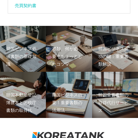
売買契約書
韓国ビジネス必
書類、何が必
韓国ビジネス成
須書類の基礎知
要？ちょっとし
功の鍵：重要書
識
たコツ💡
類解説
韓国不動産登記
韓国ビジネスの
韓国重要書類の
簿謄本と国税庁
要！重要書類の
取得代行サービ
書類の取得代
活用法
ス