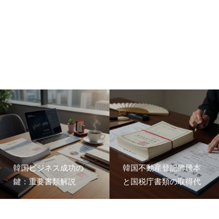
韓国ビジネス成功の
韓国不動産登記簿謄本
鍵：重要書類解説
と国税庁書類の取得代