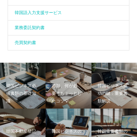
韓国語入力支援サービス
業務委託契約書
売買契約書
韓国ビジネス必
書類、何が必
韓国ビジネス成
須書類の基礎知
要？ちょっとし
功の鍵：重要書
識
たコツ💡
類解説
韓国不動産登記
韓国ビジネスの
韓国重要書類の