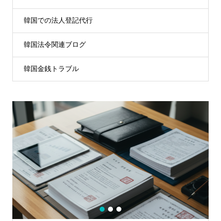
韓国での法人登記代行
韓国法令関連ブログ
韓国金銭トラブル
1
2
3