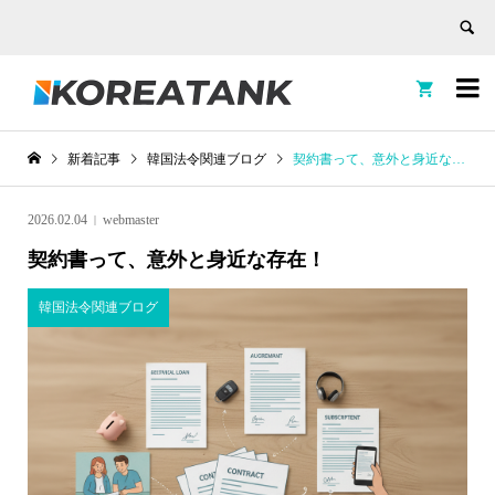


新着記事
韓国法令関連ブログ
契約書って、意外と身近な存在！
2026.02.04
webmaster
契約書って、意外と身近な存在！
韓国法令関連ブログ