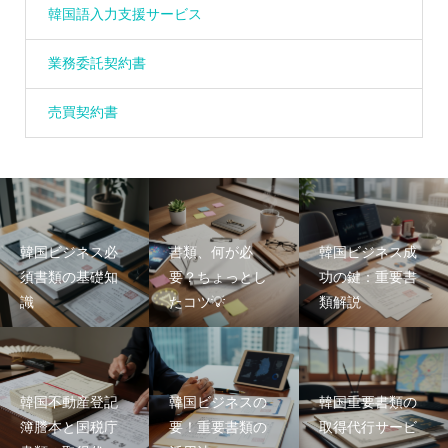
韓国語入力支援サービス
業務委託契約書
売買契約書
韓国ビジネス必
書類、何が必
韓国ビジネス成
須書類の基礎知
要？ちょっとし
功の鍵：重要書
識
たコツ💡
類解説
韓国不動産登記
韓国ビジネスの
韓国重要書類の
簿謄本と国税庁
要！重要書類の
取得代行サービ