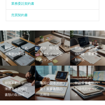
業務委託契約書
売買契約書
韓国ビジネス必
書類、何が必
韓国ビジネス成
須書類の基礎知
要？ちょっとし
功の鍵：重要書
識
たコツ💡
類解説
韓国不動産登記
韓国ビジネスの
韓国重要書類の
簿謄本と国税庁
要！重要書類の
取得代行サービ
書類の取得代
活用法
ス