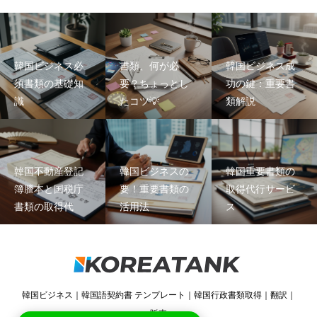
韓国ビジネス必
書類、何が必
韓国ビジネス成
須書類の基礎知
要？ちょっとし
功の鍵：重要書
識
たコツ💡
類解説
韓国不動産登記
韓国ビジネスの
韓国重要書類の
簿謄本と国税庁
要！重要書類の
取得代行サービ
書類の取得代
活用法
ス
韓国ビジネス｜韓国語契約書 テンプレート｜韓国行政書類取得｜翻訳｜
販売