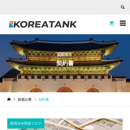


契約書
新着記事
契約書
韓国法令関連ブログ